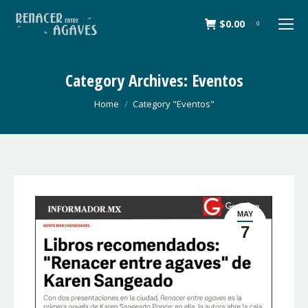
$
0.00
0
Category Archives:
Eventos
You are here:
Home
Category "Eventos"
MAY
7