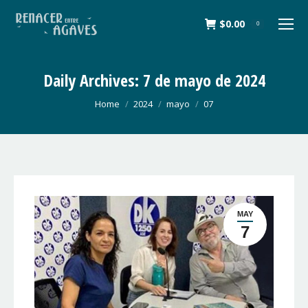
$
0.00
0
Daily Archives:
7 de mayo de 2024
You are here:
Home
2024
mayo
07
MAY
7