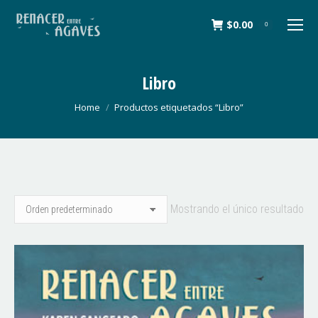
$
0.00
0
Libro
You are here:
Home
Productos etiquetados “Libro”
Mostrando el único resultado